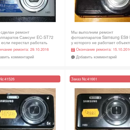
 сделан ремонт
Мы выполним ремонт
ппаратов Самсунг EC-ST72
фотоаппаратов Samsung ES9 B
, если перестал работать
у которого не работает объект
тив.
нчание ремонта:
29.10.2016
Окончание ремонта:
15.10.201
авить комментарий
Добавить комментарий
 №:
41526
Заказ №:
41661