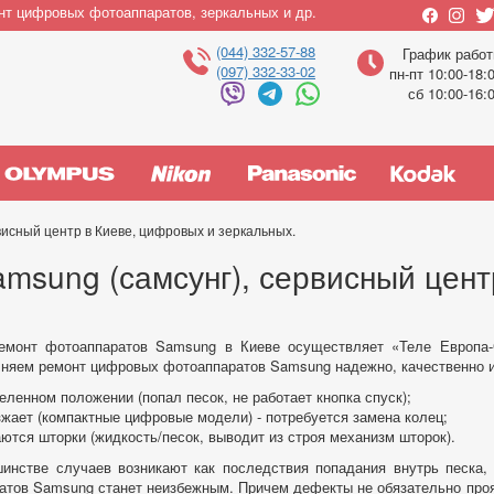
нт цифровых фотоаппаратов, зеркальных и др.
(044) 332-57-88
График рабо
(097) 332-33-02
пн-пт 10:00-18:
сб 10:00-16:
исный центр в Киеве, цифровых и зеркальных.
msung (самсунг), сервисный цент
ремонт фотоаппаратов Samsung в Киеве осуществляет «Теле Европ
лняем ремонт цифровых фотоаппаратов Samsung надежно, качественно и
еленном положении (попал песок, не работает кнопка спуск);
зжает (компактные цифровые модели) - потребуется замена колец;
ются шторки (жидкость/песок, выводит из строя механизм шторок).
инстве случаев возникают как последствия попадания внутрь песка, в
ратов Samsung станет неизбежным. Причем дефекты не обязательно прояв