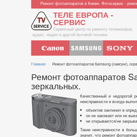
Перейти
Ремонт фотоаппаратов в Киеве. Фотосервис - ремо
к
ТЕЛЕ ЕВРОПА -
основному
содержанию
СЕРВИС
Сервисный центр по ремонту телевизоров,
-аудио, -видео и другой бытовой техники
Main
navigation
Главная
Ремонт фотоаппаратов Samsung (самсунг), серв
Ремонт фотоаппаратов Sa
зеркальных.
Качественный и недорогой 
неисправности и всегда выпо
объектив заклинил в опред
он не заезжает или не вые
не открываются/не закрыва
Такие неисправности в больш
значит, что ремонт фотоаппа