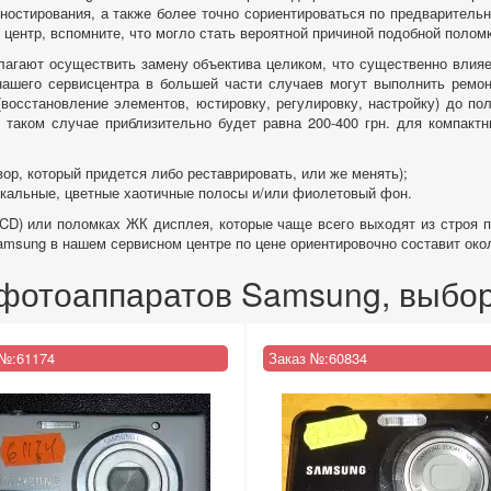
гностирования, а также более точно сориентироваться по предваритель
 центр, вспомните, что могло стать вероятной причиной подобной поломк
лагают осуществить замену объектива целиком, что существенно влияет
нашего сервисцентра в большей части случаев могут выполнить ремо
восстановление элементов, юстировку, регулировку, настройку) до по
 таком случае приблизительно будет равна 200-400 грн. для компакт
ор, который придется либо реставрировать, или же менять);
икальные, цветные хаотичные полосы и/или фиолетовый фон.
CD) или поломках ЖК дисплея, которые чаще всего выходят из строя по
msung в нашем сервисном центре по цене ориентировочно составит окол
отоаппаратов Samsung, выбор
 №:
61174
Заказ №:
60834