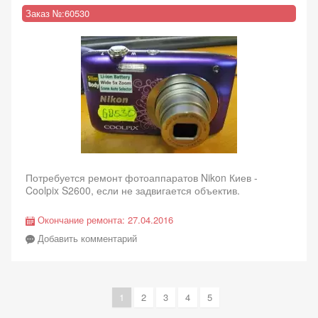
Заказ №:
60530
Потребуется ремонт фотоаппаратов Nikon Киев -
Coolpix S2600, если не задвигается объектив.
Окончание ремонта:
27.04.2016
Добавить комментарий
Current
1
Page
2
Page
3
Page
4
Page
5
Нумерация
page
страниц