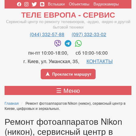
Перейти
Вспышки
Объективы
Видеокамеры
к
Верхнее
ТЕЛЕ ЕВРОПА - СЕРВИС
основному
меню
содержанию
Сервисный центр по ремонту телевизоров, -аудио, -видео и другой
бытовой техники
(044) 332-57-88
(097) 332-33-02
пн-пт 10:00-18:00
сб 10:00-16:00
г. Киев, ул. Уманская, 35
КОНТАКТЫ
Прокласти маршрут
Main
☰ Меню
navigation
Главная
Ремонт фотоаппаратов Nikon (никон), сервисный центр в
Киеве, цифровых и зеркальных.
Ремонт фотоаппаратов Nikon
(никон), сервисный центр в