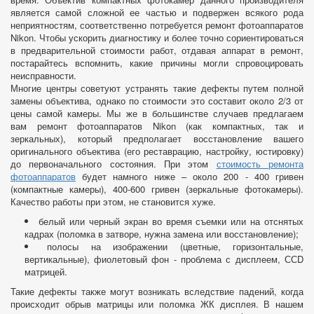
является самой сложной ее частью и подвержен всякого рода
неприятностям, соответственно потребуется ремонт фотоаппаратов
Nikon. Чтобы ускорить диагностику и более точно сориентироваться
в предварительной стоимости работ, отдавая аппарат в ремонт,
постарайтесь вспомнить, какие причины могли спровоцировать
неисправности.
Многие центры советуют устранять такие дефекты путем полной
замены объектива, однако по стоимости это составит около 2/3 от
цены самой камеры. Мы же в большинстве случаев предлагаем
вам ремонт фотоаппаратов Nikon (как компактных, так и
зеркальных), который предполагает восстановление вашего
оригинального объектива (его реставрацию, настройку, юстировку)
до первоначального состояния. При этом
стоимость ремонта
фотоаппаратов
будет намного ниже – около 200 - 400 гривен
(компактные камеры), 400-600 гривен (зеркальные фотокамеры).
Качество работы при этом, не становится хуже.
белый или черный экран во время съемки или на отснятых
кадрах (поломка в затворе, нужна замена или восстановление);
полосы на изображении (цветные, горизонтальные,
вертикальные), фиолетовый фон - проблема с дисплеем, ССD
матрицей.
Такие дефекты также могут возникать вследствие падений, когда
происходит обрыв матрицы или поломка ЖК дисплея. В нашем