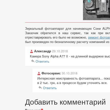
Зеркальный фотоаппарат для начинающих Сони ALPH
Заказчик обратился в наш сервис, так как при вк
отреставрировать его было не возможно,
ремонт фотоа
был произведен по безналичному расчету компанией из
Александр
29.10.2018
Камера Sony Alpha A77 II - на длинной выдержке вы
Ответить
Фотосервис
30.10.2018
Ответ
Интересная неисправность фотоаппарата... пок
на
в 2 тыс. грн, а в процессе будем уточнять все.
Sony
Ответить
Alpha
77
Добавить комментарий
II
на
длинной