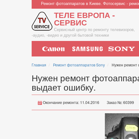
Перейти
Ремонт фотоаппаратов в Киеве. Фотосервис - ремо
к
ТЕЛЕ ЕВРОПА -
основному
содержанию
СЕРВИС
Сервисный центр по ремонту телевизоров,
-аудио, -видео и другой бытовой техники
Main
navigation
Главная
Ремонт фотоаппаратов Sony
Нужен ремонт ф
Нужен ремонт фотоаппара
выдает ошибку.
Окончание ремонта: 11.04.2016
Заказ №: 60399