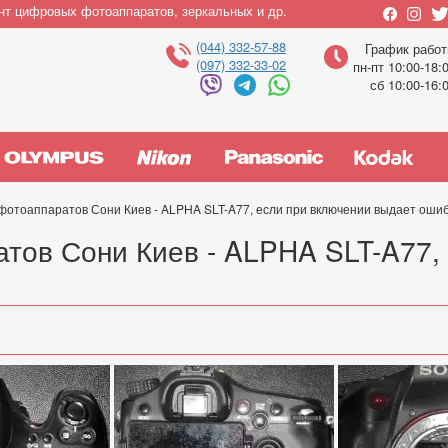
нт цифровых фотоаппаратов, зеркальных и др.
(044) 332-57-88
График рабо
(097) 332-33-02
пн-пт 10:00-18:
сб 10:00-16:
отоаппаратов Сони Киев - ALPHA SLT-A77, если при включении выдает ошиб
тов Сони Киев - ALPHA SLT-A77,