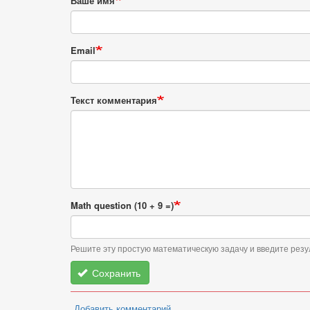
Ваше имя
от
Александр
Email
Текст комментария
Math question (10 + 9 =)
Решите эту простую математическую задачу и введите резул
Сохранить
Добавить комментарий