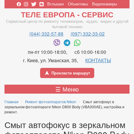
Перейти
Вспышки
Объективы
Видеокамеры
к
Верхнее
ТЕЛЕ ЕВРОПА - СЕРВИС
основному
меню
содержанию
Сервисный центр по ремонту телевизоров, -аудио, -видео и другой
бытовой техники
(044) 332-57-88
(097) 332-33-02
пн-пт 10:00-18:00
сб 10:00-16:00
г. Киев, ул. Уманская, 35
КОНТАКТЫ
Прокласти маршрут
Main
☰ Меню
navigation
Главная
Ремонт фотоаппаратов Nikon
Смыт автофокус в
зеркальном фотоаппарате Nikon D800 Body (VBA300AE), настройка и
ремонт.
Смыт автофокус в зеркальном