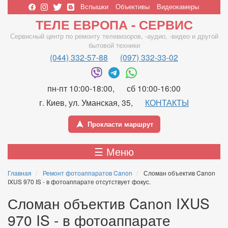
Перейти
Вспышки
Объективы
Видеокамеры
к
Верхнее
ТЕЛЕ ЕВРОПА - СЕРВИС
основному
меню
содержанию
Сервисный центр по ремонту телевизоров, -аудио, -видео и другой
бытовой техники
(044) 332-57-88
(097) 332-33-02
пн-пт 10:00-18:00
сб 10:00-16:00
г. Киев, ул. Уманская, 35
КОНТАКТЫ
Прокласти маршрут
Main
☰ Меню
navigation
Главная
Ремонт фотоаппаратов Canon
Сломан объектив Canon
IXUS 970 IS - в фотоаппарате отсутствует фокус.
Сломан объектив Canon IXUS
970 IS - в фотоаппарате